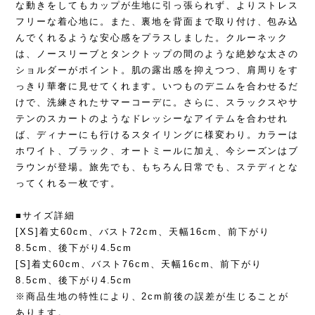
な動きをしてもカップが生地に引っ張られず、よりストレス
フリーな着心地に。また、裏地を背面まで取り付け、包み込
んでくれるような安心感をプラスしました。クルーネック
は、ノースリーブとタンクトップの間のような絶妙な太さの
ショルダーがポイント。肌の露出感を抑えつつ、肩周りをす
っきり華奢に見せてくれます。いつものデニムを合わせるだ
けで、洗練されたサマーコーデに。さらに、スラックスやサ
テンのスカートのようなドレッシーなアイテムを合わせれ
ば、ディナーにも行けるスタイリングに様変わり。カラーは
ホワイト、ブラック、オートミールに加え、今シーズンはブ
ラウンが登場。旅先でも、もちろん日常でも、ステディとな
ってくれる一枚です。
■サイズ詳細
[XS]着丈60cm、バスト72cm、天幅16cm、前下がり
8.5cm、後下がり4.5cm
[S]着丈60cm、バスト76cm、天幅16cm、前下がり
8.5cm、後下がり4.5cm
※商品生地の特性により、2cm前後の誤差が生じることが
あります。