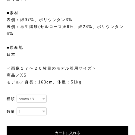
■素材
表側：綿97%、ポリウレタン3%
裏側：再生繊維(セルロース)66%、綿28%、ポリウレタン
6%
■原産地
日本
＜画像１７〜２０枚目のモデル着用サイズ＞
商品／XS
モデル／身長：163cm、体重：51kg
種類
数量
カートに入れる