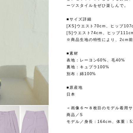
ーツスタイルをぜひ楽しんで。
■サイズ詳細
[XS]ウエスト70cm、ヒップ107
[S]ウエスト74cm、ヒップ111c
※商品生地の特性により、2cm
■素材
表地：レーヨン60%、毛40%
裏地：キュプラ100%
別布：綿100%
■原産地
日本
＜画像６〜８枚目のモデル着用サ
商品／S
モデル／身長：164cm、体重：52