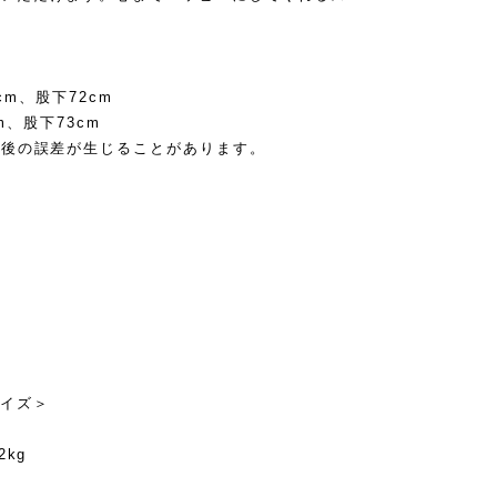
cm、股下72cm
m、股下73cm
前後の誤差が生じることがあります。
イズ＞
kg