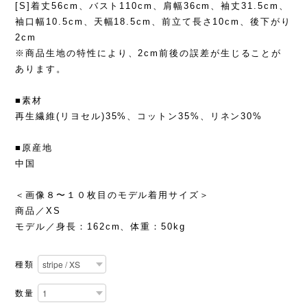
[S]着丈56cm、バスト110cm、肩幅36cm、袖丈31.5cm、
袖口幅10.5cm、天幅18.5cm、前立て長さ10cm、後下がり
2cm
※商品生地の特性により、2cm前後の誤差が生じることが
あります。
■素材
再生繊維(リヨセル)35%、コットン35%、リネン30%
■原産地
中国
＜画像８〜１０枚目のモデル着用サイズ＞
商品／XS
モデル／身長：162cm、体重：50kg
種類
数量