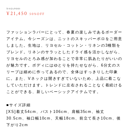
¥42,900
¥21,450
50%OFF
ファッションラバーにとって、春夏の楽しみであるボーダー
アイテム。今シーズンは、ニットのスキッパーポロをご用意
しました。生地は、リヨセル・コットン・リネンの3種類を
ブレンド。リネンのサラッとしたドライ感を活かしながら、
リヨセルのとろみ感が加わることで非常に肌あたりがいいの
が魅力です。ボディにはゆとりを持たせながら、6分丈のス
リーブは細めに作ってあるので、全体はすっきりした印象
に。また、Vネックは開きすぎていないため、上品に着こな
していただけます。トレンドに左右されることなく着続ける
ことができる、新しいベーシックアイテムです。
■サイズ詳細
[XS]着丈54cm、バスト106cm、肩幅35cm、袖丈
30.5cm、袖口幅10cm、天幅18cm、前立て長さ10cm、後
下がり2cm