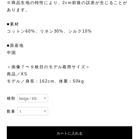
※商品生地の特性により、2cm前後の誤差が生じることが
あります。
■素材
コットン60%、リネン30%、シルク10%
■原産地
中国
＜画像７〜９枚目のモデル着用サイズ＞
商品／XS
モデル／身長：162cm、体重：50kg
種類
数量
カートに入れる