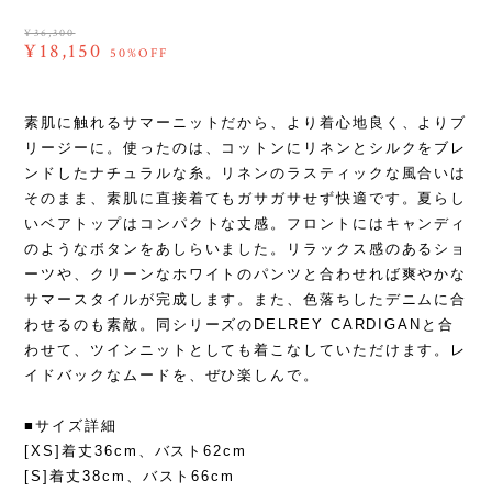
¥36,300
¥18,150
50%OFF
素肌に触れるサマーニットだから、より着心地良く、よりブ
リージーに。使ったのは、コットンにリネンとシルクをブレ
ンドしたナチュラルな糸。リネンのラスティックな風合いは
そのまま、素肌に直接着てもガサガサせず快適です。夏らし
いベアトップはコンパクトな丈感。フロントにはキャンディ
のようなボタンをあしらいました。リラックス感のあるショ
ーツや、クリーンなホワイトのパンツと合わせれば爽やかな
サマースタイルが完成します。また、色落ちしたデニムに合
わせるのも素敵。同シリーズのDELREY CARDIGANと合
わせて、ツインニットとしても着こなしていただけます。レ
イドバックなムードを、ぜひ楽しんで。
■サイズ詳細
[XS]着丈36cm、バスト62cm
[S]着丈38cm、バスト66cm