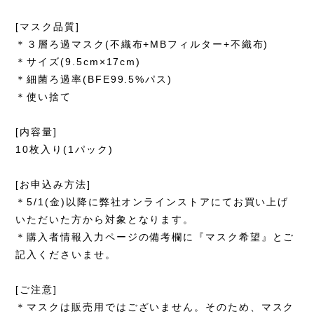
[マスク品質]
＊３層ろ過マスク(不織布+MBフィルター+不織布)
＊サイズ(9.5cm×17cm)
＊細菌ろ過率(BFE99.5%パス)
＊使い捨て
[内容量]
10枚入り(1パック)
[お申込み方法]
＊5/1(金)以降に弊社オンラインストアにてお買い上げ
いただいた方から対象となります。
＊購入者情報入力ページの備考欄に『マスク希望』とご
記入くださいませ。
[ご注意]
＊マスクは販売用ではございません。そのため、マスク