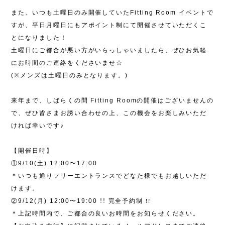
また、いつも土曜日のみ開催していた
Fitting Room
イベントで
すが、平日月曜日にもアポイント制にて開催させていただくこ
とになりました
！
土曜日にご都合が悪い方がいらっしゃいましたら、ぜひお気軽
にお時間のご連絡をくださいませ
☆
(※
メンズは土曜日のみとなります。
)
来年まで、しばらくの間
Fitting Room
の開催はございませんの
で、ぜひ皆さまお誘い合わせの上、この機会をお楽しみいただ
ければ幸いです♪
【開催日時】
①
9/10(
土
) 12:00
〜
17:00
＊いつも通りフリーエントランスでどなた様でもお越しいただ
けます。
②
9/12(
月
) 12:00
〜
19:00
!!
完全予約制
!!
＊上記時間内で、ご都合の良いお時間をお知らせください。