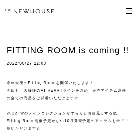
FITTING ROOM is coming !!
2022/08/27 22:00
今年最後の
Fitting Room
を開催いたします
！
今回も、大好評の
AT HEART
ラインを含め、完売アイテム以外
の全ての商品をご試着いただけます
☆
2022FW
のメインコレクションがずらりとお目見えする他、
Fitting Room
開催予定がない
10
月発売予定のアイテムも全てご
覧いただけます
☆