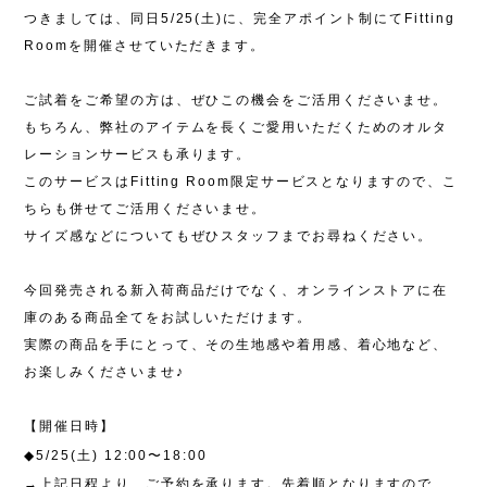
つきましては、同日
5/25(
土
)
に、完全アポイント制にて
Fitting
Room
を開催させていただきます。
ご試着をご希望の方は、ぜひこの機会をご活用くださいませ
。
もちろん、弊社のアイテムを長くご愛用いただくためのオルタ
レーションサービスも承ります
。
このサービスは
Fitting Room
限定サービスとなりますので、こ
ちらも併せてご活用くださいませ。
サイズ感などについてもぜひスタッフまでお尋ねください
。
今回発売される新入荷商品だけでなく、オンラインストアに在
庫のある商品全てをお試しいただけます。
実際の商品を手にとって、その生地感や着用感、着心地など、
お楽しみくださいませ♪
【開催日時】
◆
5/25(
土
) 12:00
〜
18:00
→
上記日程より、ご予約を承ります。先着順となりますので、