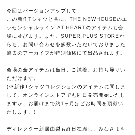
今回はバージョンアップして
この新作
T
シャツと共に、
THE NEWHOUSE
のエ
ッセンシャルライン
AT HEART
のアイテムも会
場に並びます。また、
SUPER PLUS STORE
か
らも、お問い合わせを多数いただいておりました
過去のアーカイブが特別価格にて出品されます。
会場の全アイテムは当日、ご試着、お持ち帰りい
ただけます。
(
※
新作
T
シャツコレクションのアイテムに関しま
して、オンラインストアでも同日発売開始いたし
ますが、お届けまで約
1
ヶ月ほどお時間を頂戴い
たします。
)
ディレクター新居由梨も終日在廊し、みなさまを